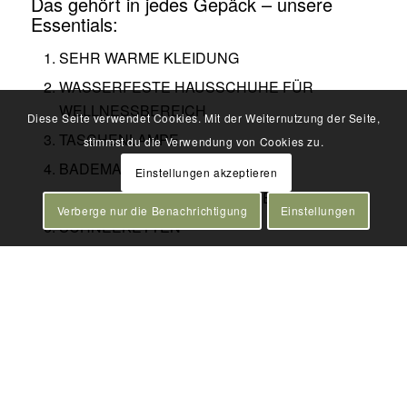
Das gehört in jedes Gepäck – unsere
Essentials:
SEHR WARME KLEIDUNG
WASSERFESTE HAUSSCHUHE FÜR
WELLNESSBEREICH
Diese Seite verwendet Cookies. Mit der Weiternutzung der Seite,
TASCHENLAMPE
stimmst du die Verwendung von Cookies zu.
BADEMANTEL
Einstellungen akzeptieren
SCHWIMMWINDEL FÜR KINDER
Verberge nur die Benachrichtigung
Einstellungen
SCHNEEKETTEN
WANDERAUSRÜSTUNG
SCHIAUSRÜSTUNG
SPORTAUSRÜSTUNG
WARME HAUBE FÜR HOT TUB
TOILETTENPAPIER UND KÜCHENROLLE
MÜLLSÄCKE (40 LITER)